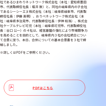
社であるひまわりネットワーク株式会社（本社：愛知県豊⽥
市、代表取締役社⻑：堀井 敦）と、同社の岐⾩県内の⼦会社
であるシーシーエヌ株式会社（本社：岐⾩県岐⾩市、代表取
締役社⻑：伊藤 英明）、おりべネットワーク株式会社（本
社：岐⾩県多治⾒市、代表取締役社⻑：伊神 和浩）、株式会
社ケーブルテレビ可児（本社：岐⾩県可児市、代表取締役社
⻑：⾕⼝ 公⼀）の４社は、経営基盤の強化により市場競争⼒
を⾼めることを⽬的として、岐⾩県内３社の会社統合につい
て合意に⾄り、本⽇、合併についての基本合意書を３社で締
結しました。
※詳しくはPDFをご参照ください。
PDFはこちら