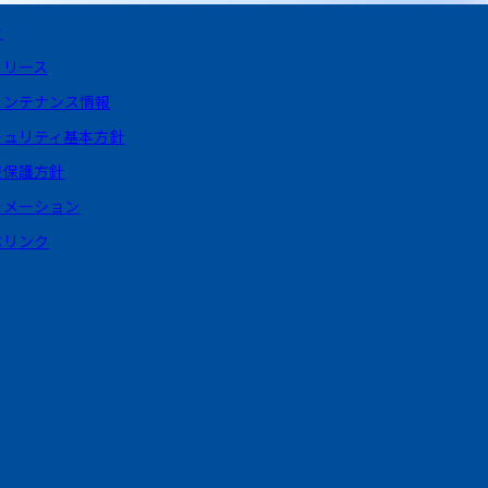
せ
リリース
メンテナンス情報
キュリティ基本方針
報保護方針
ォメーション
体リンク