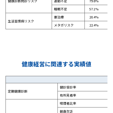
健康診断問診リスク
運動不足
79.6%
76
睡眠不足
57.1%
44
要治療
20.4%
9.
生活習慣病リスク
メタボリスク
22.4%
27
健康経営に関連する実績値
健診受診率
定期健康診断
有所見者率
喫煙者比率
朝食欠乏