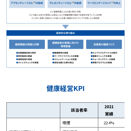
健康経営KPI
2021
20
該当者率
実績
実
喫煙
22.4%
19